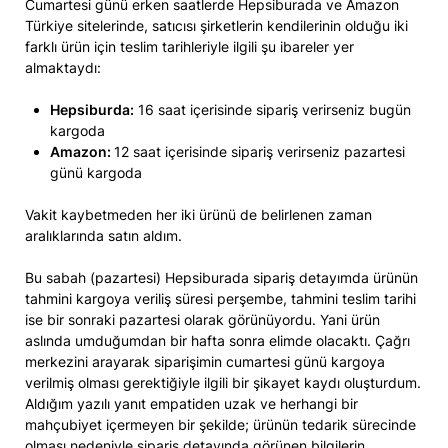
Cumartesi günü erken saatlerde Hepsiburada ve Amazon
Türkiye sitelerinde, satıcısı şirketlerin kendilerinin olduğu iki
farklı ürün için teslim tarihleriyle ilgili şu ibareler yer
almaktaydı:
Hepsiburda:
16 saat içerisinde sipariş verirseniz bugün
kargoda
Amazon:
12 saat içerisinde sipariş verirseniz pazartesi
günü kargoda
Vakit kaybetmeden her iki ürünü de belirlenen zaman
aralıklarında satın aldım.
Bu sabah (pazartesi) Hepsiburada sipariş detayımda ürünün
tahmini kargoya veriliş süresi perşembe, tahmini teslim tarihi
ise bir sonraki pazartesi olarak görünüyordu. Yani ürün
aslında umduğumdan bir hafta sonra elimde olacaktı. Çağrı
merkezini arayarak siparişimin cumartesi günü kargoya
verilmiş olması gerektiğiyle ilgili bir şikayet kaydı oluşturdum.
Aldığım yazılı yanıt empatiden uzak ve herhangi bir
mahçubiyet içermeyen bir şekilde; ürünün tedarik sürecinde
olması nedeniyle sipariş detayında görünen bilgilerin