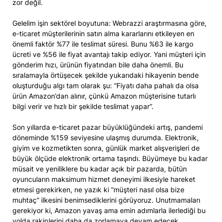
zor değil.
Gelelim işin sektörel boyutuna: Webrazzi araştırmasına göre,
e-ticaret müşterilerinin satın alma kararlarını etkileyen en
önemli faktör %77 ile teslimat süresi. Bunu %63 ile kargo
ücreti ve %56 ile fiyat avantajı takip ediyor. Yani müşteri için
gönderim hızı, ürünün fiyatından bile daha önemli. Bu
sıralamayla örtüşecek şekilde yukarıdaki hikayenin bende
oluşturduğu algı tam olarak şu: “Fiyatı daha pahalı da olsa
ürün Amazon’dan alınır, çünkü Amazon müşterisine tutarlı
bilgi verir ve hızlı bir şekilde teslimat yapar”.
Son yıllarda e-ticaret pazar büyüklüğündeki artış, pandemi
döneminde %159 seviyesine ulaşmış durumda. Elektronik,
giyim ve kozmetikten sonra, günlük market alışverişleri de
büyük ölçüde elektronik ortama taşındı. Büyümeye bu kadar
müsait ve yeniliklere bu kadar açık bir pazarda, bütün
oyuncuların maksimum hizmet deneyimi ilkesiyle hareket
etmesi gerekirken, ne yazık ki “müşteri nasıl olsa bize
muhtaç” ilkesini benimsediklerini görüyoruz. Unutmamaları
gerekiyor ki, Amazon yavaş ama emin adımlarla ilerlediği bu
yolda rakiplerini daha da zorlamaya devam edecek.