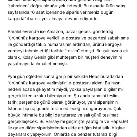
“tahminen” doğru olduğu şeklindeydi. Bu esnada ürün satış
sayfasında “6 saat içerisinde sipariş verirseniz bugün
kargoda” ibaresi yer almaya devam ediyordu.
Paralel evrende ise Amazon, pazar gecesi gönderdiği
“ürününüz kargoya verildi” e-postası ve pazartesi sabah sms
ile gönderdiği takip numarasının ardından, ürünü kargoya
vermeyi tahmin ettiği tarihte “teslim” etmişti. Bu ışık hızına ek
olarak, Kolay Gelsin gibi muhteşem bir müşteri deneyimini
yaşatmayı da ihmal etmemişti.
Aynı gün öğleden sonra garip bir şekilde Hepsiburada’dan
“ürününüz kargoya verilmiştir” e-postasını aldım. Bu hızın
nedeni acaba şikayetim miydi, yoksa paylaşılan bilgiler mi
gerçeklikten uzaktı bilemiyorum. Şu anda tahmini teslim
tarihi perşembe günü olarak görünüyor, yani siparişimin
İstanbul içi üç günde teslim edileceğini öngörüyorlar. Çok
büyük ihtimalle bu bilgi de tutarsız ve salı günü teslimat
gerçekleşecek. Bu varsayımı geçmişte yaptığım ve HepsiJet
ile gelen diğer siparişlerimden elde ettiğim istatistiki bilgiye
dayanarak yapıyorum. Onlarda da benzer tutarsız bilgi