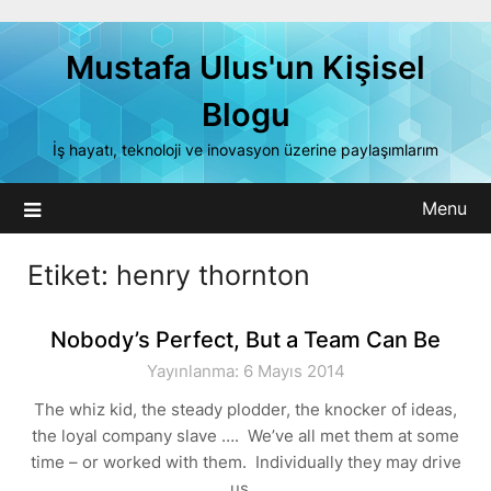
Skip
to
Mustafa Ulus'un Kişisel
content
Blogu
İş hayatı, teknoloji ve inovasyon üzerine paylaşımlarım
Menu
Etiket:
henry thornton
Nobody’s Perfect, But a Team Can Be
Yayınlanma: 6 Mayıs 2014
The whiz kid, the steady plodder, the knocker of ideas,
the loyal company slave …. We’ve all met them at some
time – or worked with them. Individually they may drive
us…