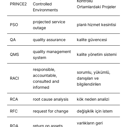
Kontrollü
PRINCE2
Controlled
Ortamlardaki Projeler
Environments
projected service
PSO
planlı hizmet kesintisi
outage
QA
quality assurance
kalite güvencesi
quality management
QMS
kalite yönetim sistemi
system
responsible,
sorumlu, yükümlü,
accountable,
RACI
danışılan ve
consulted and
bilgilendirilen
informed
RCA
root cause analysis
kök neden analizi
RFC
request for change
değişiklik için istem
varlıkların geri
ROA
return on assets