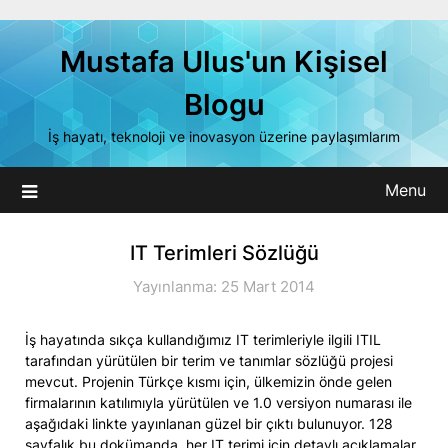
Skip
to
Mustafa Ulus'un Kişisel
content
Blogu
İş hayatı, teknoloji ve inovasyon üzerine paylaşımlarım
Menu
IT Terimleri Sözlüğü
Yayınlanma: 25 Mart 2014
İş hayatında sıkça kullandığımız IT terimleriyle ilgili ITIL
tarafından yürütülen bir terim ve tanımlar sözlüğü projesi
mevcut. Projenin Türkçe kısmı için, ülkemizin önde gelen
firmalarının katılımıyla yürütülen ve 1.0 versiyon numarası ile
aşağıdaki linkte yayınlanan güzel bir çıktı bulunuyor. 128
sayfalık bu dokümanda, her IT terimi için detaylı açıklamalar