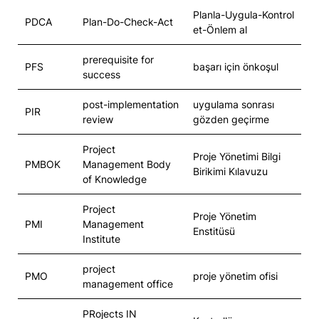
Planla-Uygula-Kontrol
PDCA
Plan-Do-Check-Act
et-Önlem al
prerequisite for
PFS
başarı için önkoşul
success
post-implementation
uygulama sonrası
PIR
review
gözden geçirme
Project
Proje Yönetimi Bilgi
PMBOK
Management Body
Birikimi Kılavuzu
of Knowledge
Project
Proje Yönetim
PMI
Management
Enstitüsü
Institute
project
PMO
proje yönetim ofisi
management office
PRojects IN