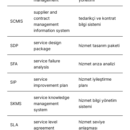
supplier and
contract
tedarikçi ve kontrat
SCMIS
management
bilgi sistemi
information system
service design
SDP
hizmet tasarım paketi
package
service failure
SFA
hizmet arıza analizi
analysis
service
hizmet iyileştirme
SIP
improvement plan
planı
service knowledge
hizmet bilgi yönetim
SKMS
management
sistemi
system
service level
hizmet seviye
SLA
agreement
anlaşması