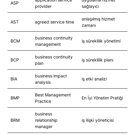
ASP
provider
sağlayıcı
anlaşılmış hizmet
AST
agreed service time
zamanı
business continuity
BCM
iş süreklilik yönetimi
management
business continuity
BCP
iş süreklilik planı
plan
business impact
BIA
iş etki analizi
analysis
Best Management
BMP
En İyi Yönetim Pratiği
Practice
business
BRM
relationship
iş ilişki yöneticisi
manager