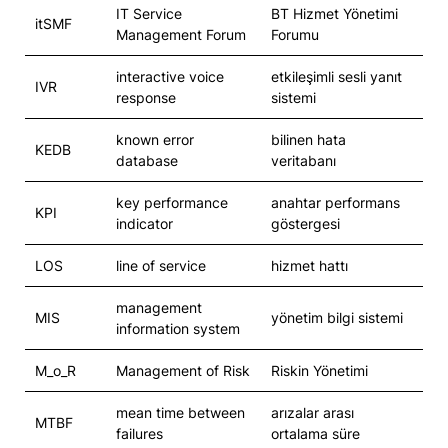
IT Service
BT Hizmet Yönetimi
itSMF
Management Forum
Forumu
interactive voice
etkileşimli sesli yanıt
IVR
response
sistemi
known error
bilinen hata
KEDB
database
veritabanı
key performance
anahtar performans
KPI
indicator
göstergesi
LOS
line of service
hizmet hattı
management
MIS
yönetim bilgi sistemi
information system
M_o_R
Management of Risk
Riskin Yönetimi
mean time between
arızalar arası
MTBF
failures
ortalama süre