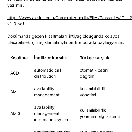
yazılmış.
https://www.axelos.com/Corporate/media/Files/Glossaries/ITIL_
v1-0.pdf
Dokümanda geçen kısaltmaları, ihtiyaç olduğunda kolayca
ulaşabilmek için açıklamalarıyla birlikte burada paylaşıyorum.
Kısaltma
İngilizce karşılık
Türkçe karşılık
automatic call
otomatik çağrı
ACD
distribution
dağıtımı
availability
kullanılabilirlik
AM
management
yönetimi
availability
kullanılabilirlik
AMIS
management
yönetimi bilgi sistemi
information system
application service
uygulama hizmet