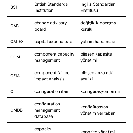
British Standards
İngiliz Standartları
BSI
Institution
Enstitüsü
change advisory
değişiklik danışma
CAB
board
kurulu
CAPEX
capital expenditure
yatırım harcaması
component capacity
bileşen kapasite
CCM
management
yönetimi
component failure
bileşen arıza etki
CFIA
impact analysis
analizi
CI
configuration item
konfigürasyon birimi
configuration
konfigürasyon
CMDB
management
yönetim veritabanı
database
capacity
kapasite yönetimi