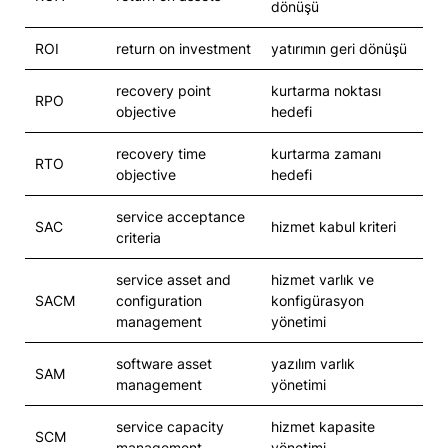
dönüşü
ROI
return on investment
yatırımın geri dönüşü
recovery point
kurtarma noktası
RPO
objective
hedefi
recovery time
kurtarma zamanı
RTO
objective
hedefi
service acceptance
SAC
hizmet kabul kriteri
criteria
service asset and
hizmet varlık ve
SACM
configuration
konfigürasyon
management
yönetimi
software asset
yazılım varlık
SAM
management
yönetimi
service capacity
hizmet kapasite
SCM
management
yönetimi