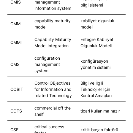
CMIS
management
bilgi sistemi
information system
capability maturity
kabiliyet olgunluk
CMM
model
modeli
Capability Maturity
Entegre Kabiliyet
CMMI
Model Integration
Olgunluk Modeli
configuration
konfigürasyon
CMS
management
yönetim sistemi
system
Control OBjectives
Bilgi ve İlgili
COBIT
for Information and
Teknolojiler İçin
related Technology
Kontrol Amaçları
commercial off the
COTS
ticari kullanıma hazır
shelf
critical success
CSF
kritik başarı faktörü
factor