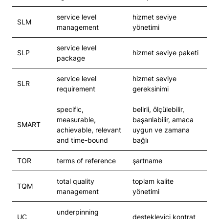
service level
hizmet seviye
SLM
management
yönetimi
service level
SLP
hizmet seviye paketi
package
service level
hizmet seviye
SLR
requirement
gereksinimi
specific,
belirli, ölçülebilir,
measurable,
başarılabilir, amaca
SMART
achievable, relevant
uygun ve zamana
and time-bound
bağlı
TOR
terms of reference
şartname
total quality
toplam kalite
TQM
management
yönetimi
underpinning
UC
destekleyici kontrat