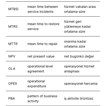
mean time between
hizmet vakaları arası
MTBSI
service incidents
ortalama süre
hizmet geri
mean time to restore
MTRS
yüklemeye kadar
service
ortalama süre
onarıma kadar
MTTR
mean time to repair
ortalama süre
NPV
net present value
net bugünkü değer
operational level
operasyonel hizmet
OLA
agreement
anlaşması
operational
OPEX
operasyonel harcama
expenditure
pattern of business
PBA
iş aktivite örüntüsü
activity