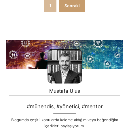
Yazı
1
Sonraki
sayfalandırması
Mustafa Ulus
#mühendis, #yönetici, #mentor
Blogumda çeşitli konularda kaleme aldığım veya beğendiğim
içerikleri paylaşıyorum.