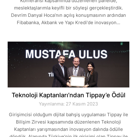
Konferansı kapsamında düzenlenen panelde,
meslektaşlarımla keyifli bir söyleşi gerçekleştirdik.
Devrim Danyal Hoca’nın açılış konuşmasının ardından
Fibabanka, Akbank ve Yapı Kredi‘de inovasyon…
Teknoloji Kaptanları’ndan Tippay’e Ödül
Yayınlanma: 27 Kasım 2023
Girişimcisi olduğum dijital bahşiş uygulaması Tippay ile
Bilişim Zirvesi kapsamında düzenlenen Teknoloji
Kaptanları yarışmasından inovasyon dalında ödülle
döndük. Alanında Türkiye’nin ilk girişimi olan Tippay ile