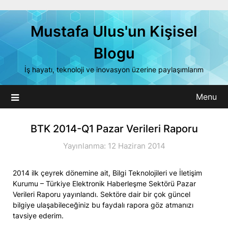
Skip
to
Mustafa Ulus'un Kişisel
content
Blogu
İş hayatı, teknoloji ve inovasyon üzerine paylaşımlarım
Menu
BTK 2014-Q1 Pazar Verileri Raporu
Yayınlanma: 12 Haziran 2014
2014 ilk çeyrek dönemine ait, Bilgi Teknolojileri ve İletişim
Kurumu – Türkiye Elektronik Haberleşme Sektörü Pazar
Verileri Raporu yayınlandı. Sektöre dair bir çok güncel
bilgiye ulaşabileceğiniz bu faydalı rapora göz atmanızı
tavsiye ederim.