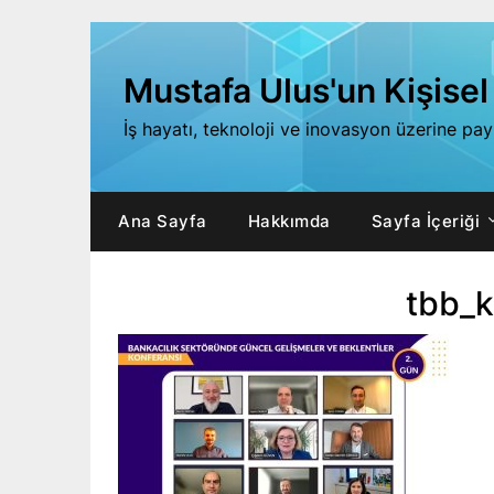
Skip
to
content
Mustafa Ulus'un Kişisel
İş hayatı, teknoloji ve inovasyon üzerine pa
Ana Sayfa
Hakkımda
Sayfa İçeriği
tbb_k