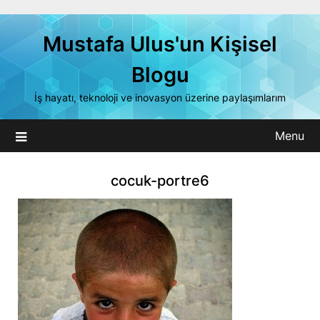
Skip
to
Mustafa Ulus'un Kişisel
content
Blogu
İş hayatı, teknoloji ve inovasyon üzerine paylaşımlarım
Menu
cocuk-portre6