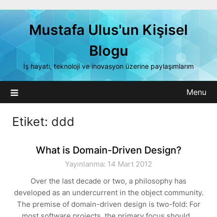
Skip
to
Mustafa Ulus'un Kişisel
content
Blogu
İş hayatı, teknoloji ve inovasyon üzerine paylaşımlarım
Menu
Etiket:
ddd
What is Domain-Driven Design?
Yayınlanma: 14 Mart 2012
Over the last decade or two, a philosophy has
developed as an undercurrent in the object community.
The premise of domain-driven design is two-fold: For
most software projects, the primary focus should…