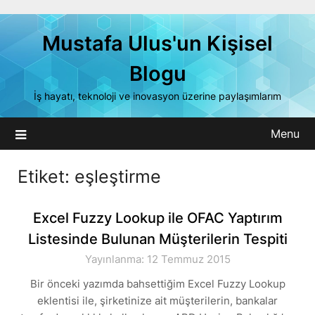
Skip
to
Mustafa Ulus'un Kişisel
content
Blogu
İş hayatı, teknoloji ve inovasyon üzerine paylaşımlarım
Menu
Etiket:
eşleştirme
Excel Fuzzy Lookup ile OFAC Yaptırım
Listesinde Bulunan Müşterilerin Tespiti
Yayınlanma: 12 Temmuz 2015
Bir önceki yazımda bahsettiğim Excel Fuzzy Lookup
eklentisi ile, şirketinize ait müşterilerin, bankalar