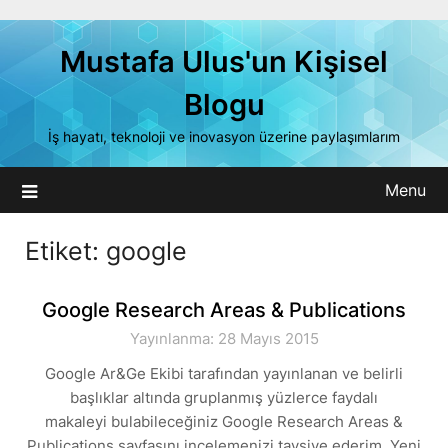
Skip
to
Mustafa Ulus'un Kişisel
content
Blogu
İş hayatı, teknoloji ve inovasyon üzerine paylaşımlarım
Menu
Etiket:
google
Google Research Areas & Publications
Yayınlanma: 28 Mayıs 2015
Google Ar&Ge Ekibi tarafından yayınlanan ve belirli
başlıklar altında gruplanmış yüzlerce faydalı
makaleyi bulabileceğiniz Google Research Areas &
Publications sayfasını incelemenizi tavsiye ederim. Yeni