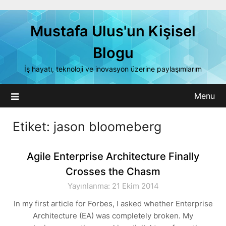
Skip
to
Mustafa Ulus'un Kişisel
content
Blogu
İş hayatı, teknoloji ve inovasyon üzerine paylaşımlarım
Menu
Etiket:
jason bloomeberg
Agile Enterprise Architecture Finally
Crosses the Chasm
Yayınlanma: 21 Ekim 2014
In my first article for Forbes, I asked whether Enterprise
Architecture (EA) was completely broken. My