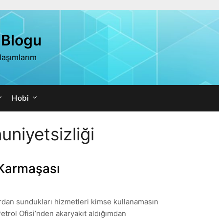
 Blogu
ylaşımlarım
Hobi
niyetsizliği
d Karmaşası
lardan sundukları hizmetleri kimse kullanamasın
Petrol Ofisi’nden akaryakıt aldığımdan