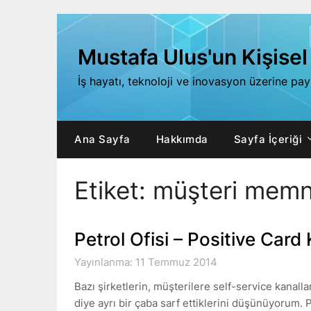
Skip
to
content
Mustafa Ulus'un Kişisel
İş hayatı, teknoloji ve inovasyon üzerine pa
Ana Sayfa
Hakkımda
Sayfa İçeriği
Etiket:
müşteri memnu
Petrol Ofisi – Positive Car
Yayınlanma: 11 Temmuz 2014
Bazı şirketlerin, müşterilere self-service kanal
diye ayrı bir çaba sarf ettiklerini düşünüyorum. 