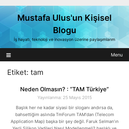
Skip
to
Mustafa Ulus'un Kişisel
content
Blogu
İş hayatı, teknoloji ve inovasyon üzerine paylaşımlarım
Menu
Etiket:
tam
Neden Olmasın? : “TAM Türkiye”
Yayınlanma: 25 Mayıs 2015
Başlık her ne kadar siyasi bir sloganı andırsa da,
bahsettiğim aslında TmForum TAM‘dan (Telecom
Application Map) başka bir şey değil. Faruk Selman’ın
Yerli Silikon Vadileri Nasıl Modellenmeli? başlıklı ve