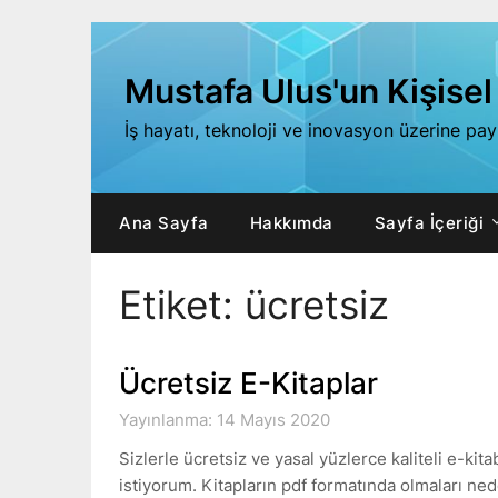
Skip
to
content
Mustafa Ulus'un Kişisel
İş hayatı, teknoloji ve inovasyon üzerine pa
Ana Sayfa
Hakkımda
Sayfa İçeriği
Etiket:
ücretsiz
Ücretsiz E-Kitaplar
Yayınlanma: 14 Mayıs 2020
Sizlerle ücretsiz ve yasal yüzlerce kaliteli e-kit
istiyorum. Kitapların pdf formatında olmaları ned