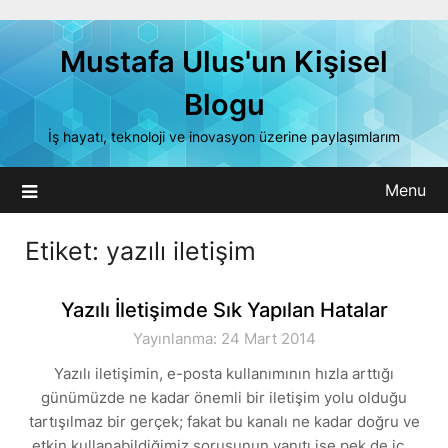
Skip
to
Mustafa Ulus'un Kişisel
content
Blogu
İş hayatı, teknoloji ve inovasyon üzerine paylaşımlarım
Menu
Etiket:
yazılı iletişim
Yazılı İletişimde Sık Yapılan Hatalar
Yayınlanma: 24 Mart 2014
Yazılı iletişimin, e-posta kullanımının hızla arttığı
günümüzde ne kadar önemli bir iletişim yolu olduğu
tartışılmaz bir gerçek; fakat bu kanalı ne kadar doğru ve
etkin kullanabildiğimiz sorusunun yanıtı ise pek de iç…